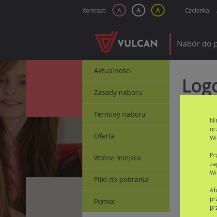
Kontrast:
A
A
A
Czcionka:
Nabór do p
Aktualności
Log
Zasady naboru
Terminy naboru
Ni
oc
Oferta
Wi
Pr
Wolne miejsca
za
Wi
Nie p
Pliki do pobrania
Ab
pr
Pomoc
pr