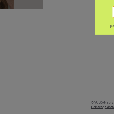
Je
© VULCAN sp. z 
Deklaracja dost