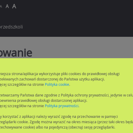
A
A
A
rzedszkoli
owanie
niejsza strona/aplikacja wykorzystuje pliki cookies do prawidłowej obsługi
Login:
zekiwanych zachowań dostarczonej do Państwa użytku aplikacji.
ęcej szczegółów na stronie
Polityka cookie
.
Hasło:
zetwarzamy Państwa dane zgodnie z Polityka ochrony prywatności, jedynie w cel
pewnienia prawidłowej obsługi dostarczonej aplikacji.
ęcej szczegółów na stronie
Polityka prywatności
.
amiętam hasła
y korzystać z aplikacji należy wyrazić zgodę na przechowanie w pamięci
zeglądarki cookie. Zgodę można wyrazić na okres miesiąca (przez taki okres będ
zechowywane cookie) albo na pojedynczą (obecną) sesję przeglądarki.