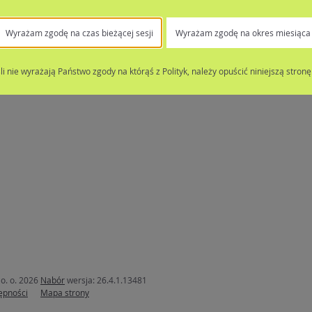
Wyrażam zgodę na czas bieżącej sesji
Wyrażam zgodę na okres miesiąca
śli nie wyrażają Państwo zgody na którąś z Polityk, należy opuścić niniejszą stronę
o. o. 2026
Nabór
wersja: 26.4.1.13481
ępności
Mapa strony