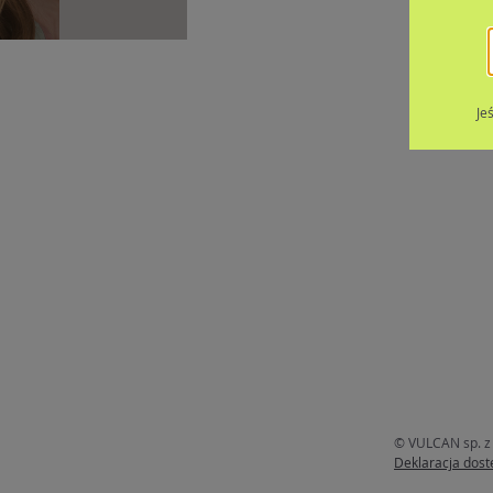
Je
© VULCAN sp. z 
Deklaracja dost