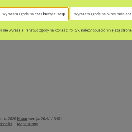
Wyrażam zgodę na czas bieżącej sesji
Wyrażam zgodę na okres miesiąca
śli nie wyrażają Państwo zgody na którąś z Polityk, należy opuścić niniejszą stronę
o. o. 2026
Nabór
wersja: 26.4.1.13481
ępności
Mapa strony