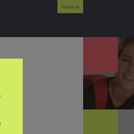
Zaloguj się
lat
u
ą