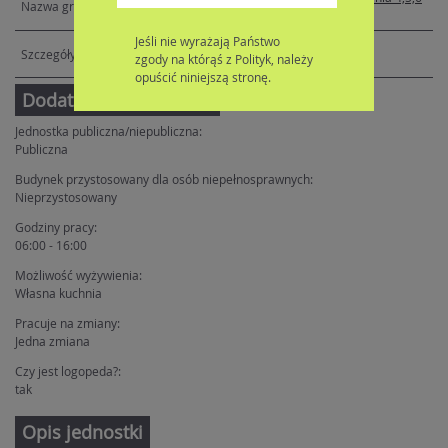
lat
Jeśli nie wyrażają Państwo
zgody na którąś z Polityk, należy
opuścić niniejszą stronę.
Dodatkowe informacje
Jednostka publiczna/niepubliczna:
Publiczna
Budynek przystosowany dla osób niepełnosprawnych:
Nieprzystosowany
Godziny pracy:
06:00 - 16:00
Możliwość wyżywienia:
Własna kuchnia
Pracuje na zmiany:
Jedna zmiana
Czy jest logopeda?:
tak
Opis jednostki