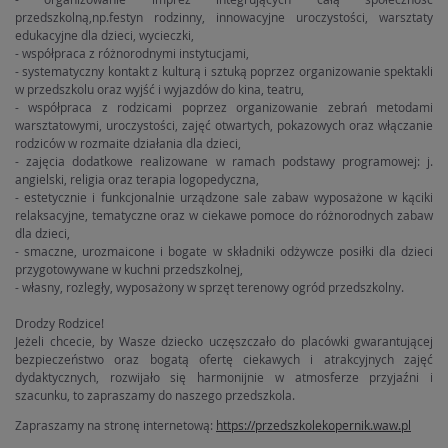
przedszkolną,np.festyn rodzinny, innowacyjne uroczystości, warsztaty
edukacyjne dla dzieci, wycieczki,
- współpraca z różnorodnymi instytucjami,
- systematyczny kontakt z kulturą i sztuką poprzez organizowanie spektakli
w przedszkolu oraz wyjść i wyjazdów do kina, teatru,
- współpraca z rodzicami poprzez organizowanie zebrań metodami
warsztatowymi, uroczystości, zajęć otwartych, pokazowych oraz włączanie
rodziców w rozmaite działania dla dzieci,
- zajęcia dodatkowe realizowane w ramach podstawy programowej: j.
angielski, religia oraz terapia logopedyczna,
- estetycznie i funkcjonalnie urządzone sale zabaw wyposażone w kąciki
relaksacyjne, tematyczne oraz w ciekawe pomoce do różnorodnych zabaw
dla dzieci,
- smaczne, urozmaicone i bogate w składniki odżywcze posiłki dla dzieci
przygotowywane w kuchni przedszkolnej,
- własny, rozległy, wyposażony w sprzęt terenowy ogród przedszkolny.
Drodzy Rodzice!
Jeżeli chcecie, by Wasze dziecko uczęszczało do placówki gwarantującej
bezpieczeństwo oraz bogatą ofertę ciekawych i atrakcyjnych zajęć
dydaktycznych, rozwijało się harmonijnie w atmosferze przyjaźni i
szacunku, to zapraszamy do naszego przedszkola.
Zapraszamy na stronę internetową:
https://przedszkolekopernik.waw.pl