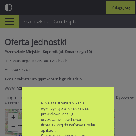
Zaloguj się
Przedszkola - Grudziądz
Oferta jednostki
Przedszkole Miejskie - Kopernik (ul. Konarskiego 10)
ul. Konarskiego 10, 86-300 Grudziądz
tel. 564657740
e-mail: sekretariat2@pmkopernik.grudziadz.pl
WWW:
http://www.przedszkolekopernik.waw.pl
imię i nazwisko dyrektora: Lucyna Szczutowska; Bożena Dybowska-
wicedyrektor
Niniejsza strona/aplikacja
wykorzystuje pliki cookies do
prawidłowej obsługi
+
oczekiwanych zachowań
×
dostarczonej do Państwa użytku
−
Przedszkole Miejskie - Kopernik (ul. Konarskiego 10)
aplikacji.
Więcej szczegółów na stronie