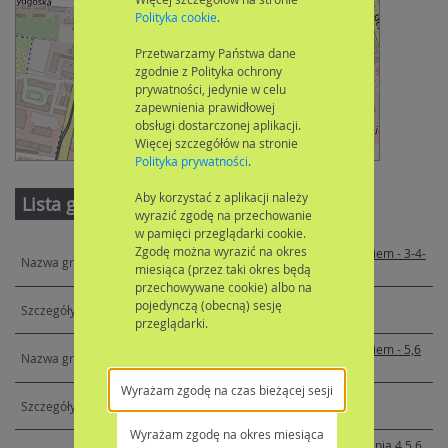
Polityka cookie
.
Przetwarzamy Państwa dane
zgodnie z Polityka ochrony
prywatności, jedynie w celu
zapewnienia prawidłowej
obsługi dostarczonej aplikacji.
Więcej szczegółów na stronie
Leaflet
| ©
OpenStreetMap
contributors
Polityka prywatności
.
Aby korzystać z aplikacji należy
Lista grup
wyrazić zgodę na przechowanie
w pamięci przeglądarki cookie.
Zgodę można wyrazić na okres
Gr całodzienna z wyżywieniem - 3-4-
miesiąca (przez taki okres będą
lata
przechowywane cookie) albo na
pojedynczą (obecną) sesję
przeglądarki.
Gr całodzienna z wyżywieniem - 5,6
lat
Wyrażam zgodę na czas bieżącej sesji
Wyrażam zgodę na okres miesiąca
Gr 5-godzinna bez wyżywienia 4,5,6