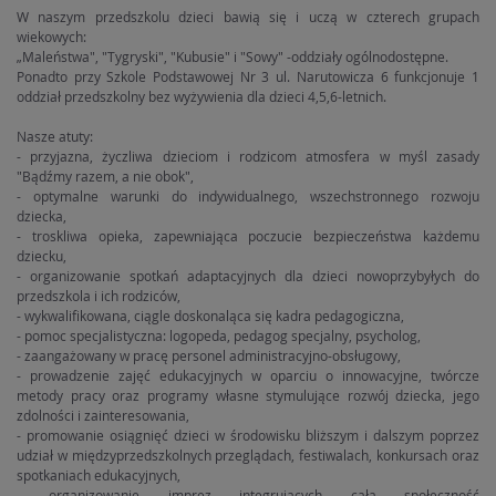
W naszym przedszkolu dzieci bawią się i uczą w czterech grupach
wiekowych:
„Maleństwa", "Tygryski", "Kubusie" i "Sowy" -oddziały ogólnodostępne.
Ponadto przy Szkole Podstawowej Nr 3 ul. Narutowicza 6 funkcjonuje 1
oddział przedszkolny bez wyżywienia dla dzieci 4,5,6-letnich.
Nasze atuty:
- przyjazna, życzliwa dzieciom i rodzicom atmosfera w myśl zasady
"Bądźmy razem, a nie obok",
- optymalne warunki do indywidualnego, wszechstronnego rozwoju
dziecka,
- troskliwa opieka, zapewniająca poczucie bezpieczeństwa każdemu
dziecku,
- organizowanie spotkań adaptacyjnych dla dzieci nowoprzybyłych do
przedszkola i ich rodziców,
- wykwalifikowana, ciągle doskonaląca się kadra pedagogiczna,
- pomoc specjalistyczna: logopeda, pedagog specjalny, psycholog,
- zaangażowany w pracę personel administracyjno-obsługowy,
- prowadzenie zajęć edukacyjnych w oparciu o innowacyjne, twórcze
metody pracy oraz programy własne stymulujące rozwój dziecka, jego
zdolności i zainteresowania,
- promowanie osiągnięć dzieci w środowisku bliższym i dalszym poprzez
udział w międzyprzedszkolnych przeglądach, festiwalach, konkursach oraz
spotkaniach edukacyjnych,
- organizowanie imprez integrujących całą społeczność