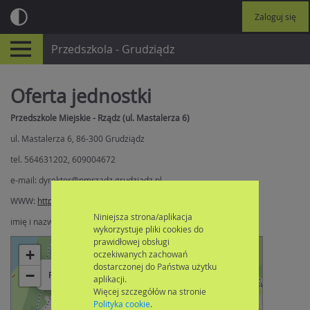
Zaloguj się
Przedszkola - Grudziądz
Oferta jednostki
Przedszkole Miejskie - Rządz (ul. Mastalerza 6)
ul. Mastalerza 6, 86-300 Grudziądz
tel. 564631202, 609004672
e-mail: dyrektor@pmrzadz.grudziadz.pl
WWW:
http://przedszkolerzadz.pl
Niniejsza strona/aplikacja
imię i nazwisko dyrektora: Brygida Bagniewska
wykorzystuje pliki cookies do
prawidłowej obsługi
+
oczekiwanych zachowań
dostarczonej do Państwa użytku
×
−
Przedszkole Miejskie - Rządz (ul. Mastalerza 6)
aplikacji.
Więcej szczegółów na stronie
Polityka cookie
.