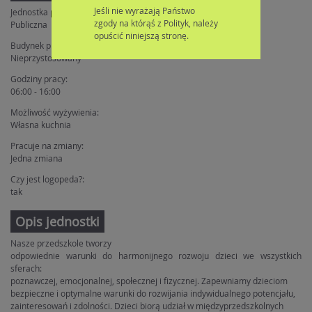
Jeśli nie wyrażają Państwo
Jednostka publiczna/niepubliczna:
zgody na którąś z Polityk, należy
Publiczna
opuścić niniejszą stronę.
Budynek przystosowany dla osób niepełnosprawnych:
Nieprzystosowany
Godziny pracy:
06:00 - 16:00
Możliwość wyżywienia:
Własna kuchnia
Pracuje na zmiany:
Jedna zmiana
Czy jest logopeda?:
tak
Opis jednostki
Nasze przedszkole tworzy
odpowiednie warunki do harmonijnego rozwoju dzieci we wszystkich
sferach:
poznawczej, emocjonalnej, społecznej i fizycznej. Zapewniamy dzieciom
bezpieczne i optymalne warunki do rozwijania indywidualnego potencjału,
zainteresowań i zdolności. Dzieci biorą udział w międzyprzedszkolnych