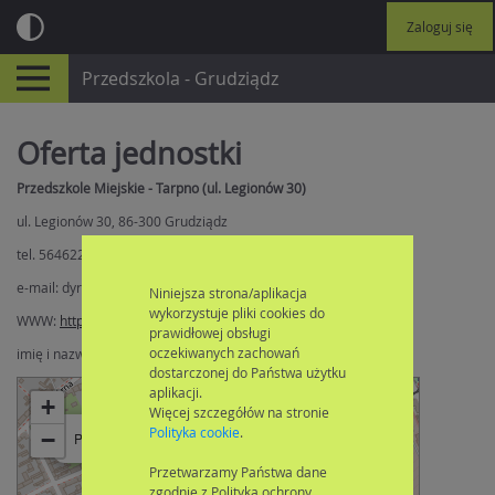
Zaloguj się
Przedszkola - Grudziądz
Oferta jednostki
Przedszkole Miejskie - Tarpno (ul. Legionów 30)
ul. Legionów 30, 86-300 Grudziądz
tel. 564622716, 609004752
e-mail: dyrektor@pmtarpno.grudziadz.pl
Niniejsza strona/aplikacja
wykorzystuje pliki cookies do
WWW:
http://www.przedszkoletarpno.edupage.org
prawidłowej obsługi
oczekiwanych zachowań
imię i nazwisko dyrektora: Zyta Banasiak
dostarczonej do Państwa użytku
aplikacji.
+
Więcej szczegółów na stronie
×
Polityka cookie
.
−
Przedszkole Miejskie - Tarpno (ul. Legionów 30)
Przetwarzamy Państwa dane
zgodnie z Polityka ochrony