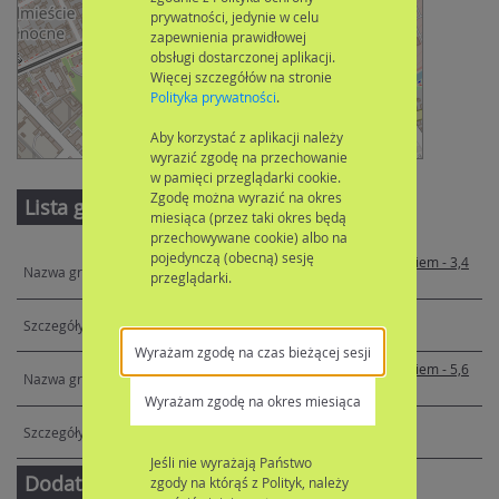
prywatności, jedynie w celu
zapewnienia prawidłowej
obsługi dostarczonej aplikacji.
Więcej szczegółów na stronie
Polityka prywatności
.
Aby korzystać z aplikacji należy
Leaflet
| ©
OpenStreetMap
contributors
wyrazić zgodę na przechowanie
w pamięci przeglądarki cookie.
Zgodę można wyrazić na okres
Lista grup
miesiąca (przez taki okres będą
przechowywane cookie) albo na
pojedynczą (obecną) sesję
Gr całodzienna z wyżywieniem - 3,4
przeglądarki.
lata
Wyrażam zgodę na czas bieżącej sesji
Gr całodzienna z wyżywieniem - 5,6
lat
Wyrażam zgodę na okres miesiąca
Jeśli nie wyrażają Państwo
Dodatkowe informacje
zgody na którąś z Polityk, należy