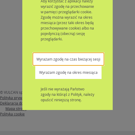
Aby korzystać z aplikacji należy
wyrazić zgodę na przechowanie
w pamięci przeglądarki cookie.
Zgodę można wyrazić na okres
miesiąca (przez taki okres będą
przechowywane cookie) albo na
pojedynczą (obecną) sesję
przeglądarki.
Wyrażam zgodę na czas bieżącej sesji
Wyrażam zgodę na okres miesiąca
Jeśli nie wyrażają Państwo
© VULCAN sp. z o. o. 2026
Nabór
wersja: 26.4.1.13481
zgody na którąś z Polityk, należy
Polityka prywatności
opuścić niniejszą stronę.
Deklaracja dostępności
Mapa strony
Polityka cookie