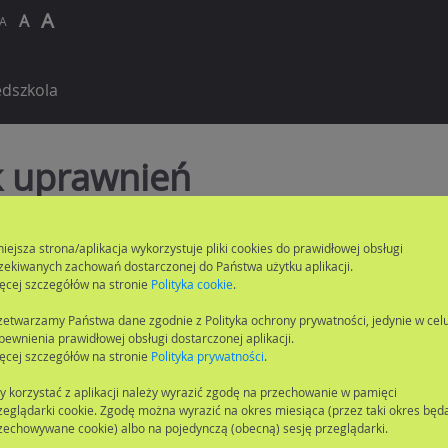
A
A
A
dszkola
k uprawnień
z wystarczających uprawnień do przeglądania tych tr
ocesu rekrutacji.
niejsza strona/aplikacja wykorzystuje pliki cookies do prawidłowej obsługi
zekiwanych zachowań dostarczonej do Państwa użytku aplikacji.
ęcej szczegółów na stronie
Polityka cookie
.
zetwarzamy Państwa dane zgodnie z Polityka ochrony prywatności, jedynie w cel
pewnienia prawidłowej obsługi dostarczonej aplikacji.
ęcej szczegółów na stronie
Polityka prywatności
.
y korzystać z aplikacji należy wyrazić zgodę na przechowanie w pamięci
zeglądarki cookie. Zgodę można wyrazić na okres miesiąca (przez taki okres będ
zechowywane cookie) albo na pojedynczą (obecną) sesję przeglądarki.