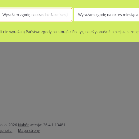
Wyrażam zgodę na czas bieżącej sesji
Wyrażam zgodę na okres miesiąca
śli nie wyrażają Państwo zgody na którąś z Polityk, należy opuścić niniejszą stronę
o. o. 2026
Nabór
wersja: 26.4.1.13481
ępności
Mapa strony