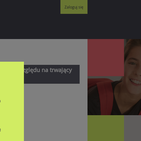
Zaloguj się
eści ze względu na trwający
u
ą