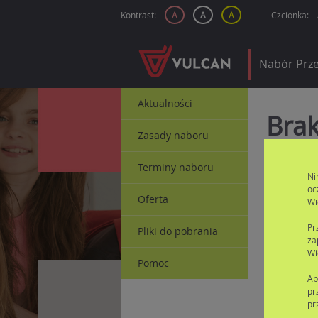
Kontrast:
A
A
A
Czcionka:
Nabór Prze
Aktualności
Bra
Zasady naboru
Nie mas
Terminy naboru
etap pr
Ni
oc
Oferta
Wi
Pr
Pliki do pobrania
za
Wi
Pomoc
Ab
pr
pr