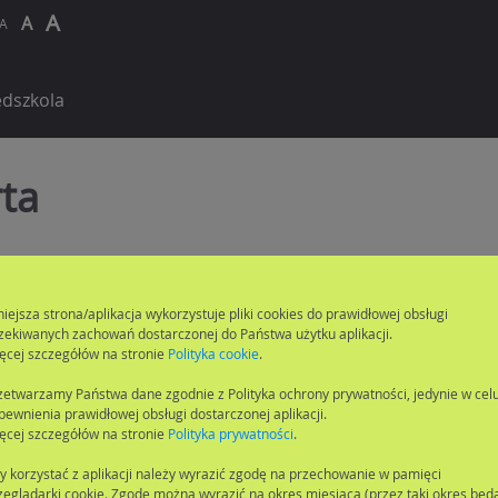
A
A
A
dszkola
ta
nie jednostek
niejsza strona/aplikacja wykorzystuje pliki cookies do prawidłowej obsługi
zekiwanych zachowań dostarczonej do Państwa użytku aplikacji.
ęcej szczegółów na stronie
Polityka cookie
.
zetwarzamy Państwa dane zgodnie z Polityka ochrony prywatności, jedynie w cel
pewnienia prawidłowej obsługi dostarczonej aplikacji.
ęcej szczegółów na stronie
Polityka prywatności
.
y korzystać z aplikacji należy wyrazić zgodę na przechowanie w pamięci
zeglądarki cookie. Zgodę można wyrazić na okres miesiąca (przez taki okres będ