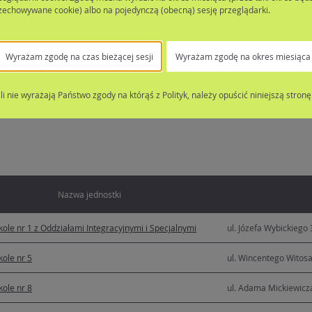
 w wieku:
zechowywane cookie) albo na pojedynczą (obecną) sesję przeglądarki.
Wyszuk
Wyrażam zgodę na czas bieżącej sesji
Wyrażam zgodę na okres miesiąca
ednostek
śli nie wyrażają Państwo zgody na którąś z Polityk, należy opuścić niniejszą stronę
Nazwa jednostki
ole nr 1 z Oddziałami Integracyjnymi i Specjalnymi
ul. Józefa Wybickiego
ole nr 5
ul. Wincentego Witos
ole nr 8
ul. Adama Mickiewicz