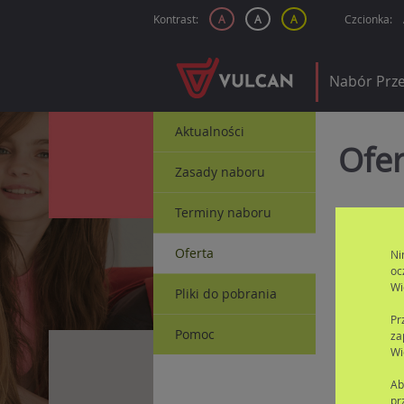
Kontrast:
A
A
A
Czcionka:
Nabór Prze
Aktualności
Ofer
Zasady naboru
Terminy naboru
Wyszukiwa
Oferta
Ni
oc
Wi
Pliki do pobrania
Pr
Pomoc
za
Wi
Typ grupy:
Ab
pr