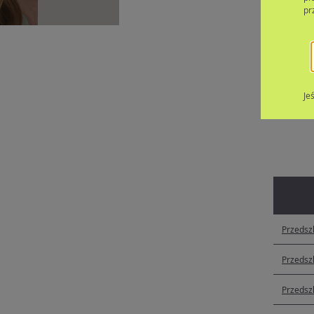
Dla dzieci
pr
Lista j
Je
Przedszk
Przedszk
Przedszk