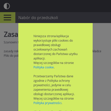
Nabór do przedszkoli
Zasady naboru
Niniejsza strona/aplikacja
wykorzystuje pliki cookies do
Szanowni Państwo,
prawidłowej obsługi
oczekiwanych zachowań
zasady rekrutacji na rok szkolny 2026/2027 znajdą Państwo w zakładce
dostarczonej do Państwa użytku
Pliki do pobrania.
aplikacji.
Więcej szczegółów na stronie
Polityka cookie
.
Przetwarzamy Państwa dane
zgodnie z Polityka ochrony
prywatności, jedynie w celu
zapewnienia prawidłowej
obsługi dostarczonej aplikacji.
Więcej szczegółów na stronie
Polityka prywatności
.