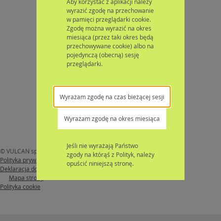
Aby korzystać z aplikacji należy
wyrazić zgodę na przechowanie
w pamięci przeglądarki cookie.
Zgodę można wyrazić na okres
miesiąca (przez taki okres będą
przechowywane cookie) albo na
pojedynczą (obecną) sesję
przeglądarki.
Wyrażam zgodę na czas bieżącej sesji
Wyrażam zgodę na okres miesiąca
Jeśli nie wyrażają Państwo
© VULCAN sp. z o. o. 2026
Nabór
wersja: 26.4.1.13481
zgody na którąś z Polityk, należy
Polityka prywatności
opuścić niniejszą stronę.
Deklaracja dostępności
Mapa strony
Polityka cookie