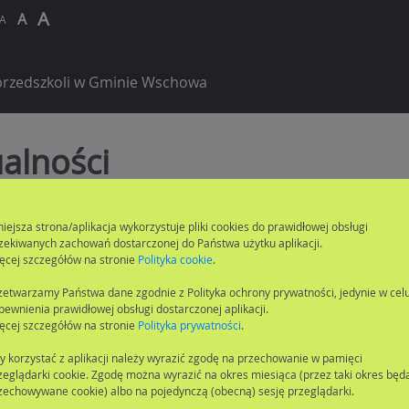
A
A
A
przedszkoli w Gminie Wschowa
alności
niejsza strona/aplikacja wykorzystuje pliki cookies do prawidłowej obsługi
zekiwanych zachowań dostarczonej do Państwa użytku aplikacji.
ęcej szczegółów na stronie
Polityka cookie
.
zetwarzamy Państwa dane zgodnie z Polityka ochrony prywatności, jedynie w cel
pewnienia prawidłowej obsługi dostarczonej aplikacji.
ęcej szczegółów na stronie
Polityka prywatności
.
y korzystać z aplikacji należy wyrazić zgodę na przechowanie w pamięci
zeglądarki cookie. Zgodę można wyrazić na okres miesiąca (przez taki okres będ
zechowywane cookie) albo na pojedynczą (obecną) sesję przeglądarki.