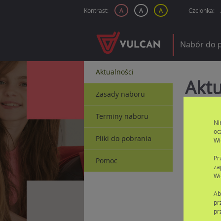
Kontrast:
A
A
A
Czcionka:
Nabór do 
Aktualności
Aktu
Zasady naboru
Terminy naboru
Ni
oc
Pliki do pobrania
Wi
Pr
Pomoc
za
Wi
Ab
pr
pr