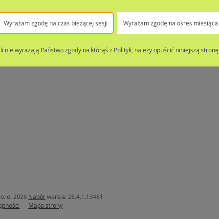
Wyrażam zgodę na czas bieżącej sesji
Wyrażam zgodę na okres miesiąca
śli nie wyrażają Państwo zgody na którąś z Polityk, należy opuścić niniejszą stronę
o. o. 2026
Nabór
wersja: 26.4.1.13481
ępności
Mapa strony