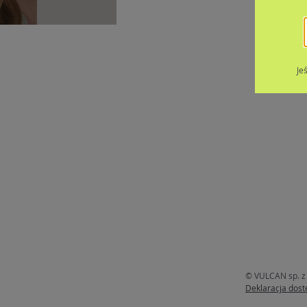
Je
© VULCAN sp. z 
Deklaracja dost