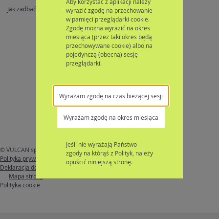
Aby korzystać z aplikacji należy
Jak zadbać o dobrą adaptację dziecka w przedszkolu? \ VULCAN
wyrazić zgodę na przechowanie
w pamięci przeglądarki cookie.
Zgodę można wyrazić na okres
miesiąca (przez taki okres będą
przechowywane cookie) albo na
pojedynczą (obecną) sesję
przeglądarki.
Wyrażam zgodę na czas bieżącej sesji
Wyrażam zgodę na okres miesiąca
Jeśli nie wyrażają Państwo
© VULCAN sp. z o. o. 2026
Nabór
wersja: 26.4.1.13481
zgody na którąś z Polityk, należy
Polityka prywatności
opuścić niniejszą stronę.
Deklaracja dostępności
Mapa strony
Polityka cookie