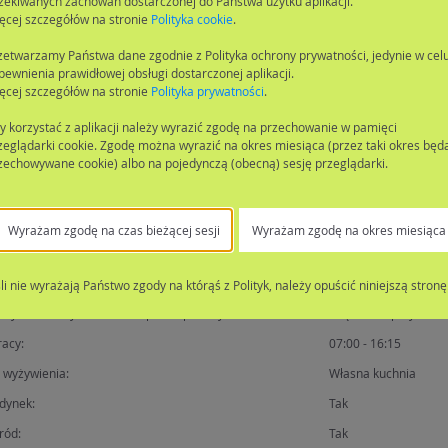
zekiwanych zachowań dostarczonej do Państwa użytku aplikacji.
ęcej szczegółów na stronie
Polityka cookie
.
zetwarzamy Państwa dane zgodnie z Polityka ochrony prywatności, jedynie w cel
pewnienia prawidłowej obsługi dostarczonej aplikacji.
ęcej szczegółów na stronie
Polityka prywatności
.
grup
y korzystać z aplikacji należy wyrazić zgodę na przechowanie w pamięci
zeglądarki cookie. Zgodę można wyrazić na okres miesiąca (przez taki okres będ
Nazwa grupy
zechowywane cookie) albo na pojedynczą (obecną) sesję przeglądarki.
nych
Wyrażam zgodę na czas bieżącej sesji
Wyrażam zgodę na okres miesiąca
kowe informacje
publiczna/niepubliczna:
Publiczna
śli nie wyrażają Państwo zgody na którąś z Polityk, należy opuścić niniejszą stronę
rzystosowany dla osób niepełnosprawnych:
Częściowo przystos
racy:
07:00 - 16:15
 wyżywienia:
Własna kuchnia
dynek:
Tak
ród:
Tak