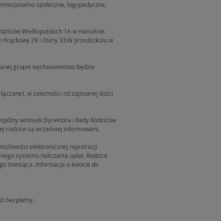
 emocjonalno-społeczne, logopedyczne,
tańców Wielkopolskich 1A w Hanulinie.
 Krążkowy 29 i Osiny 33.W przedszkolu w
 danej grupie wychowawstwo będzie
ączone), w zależności od zapisanej ilości
spólny wniosek Dyrektora i Rady Rodziców
ej rodzice są wcześniej informowani.
żliwości elektronicznej rejestracji
znego systemu naliczania opłat. Rodzice
o miesiąca. Informacje o kwocie do
st bezpłatny.