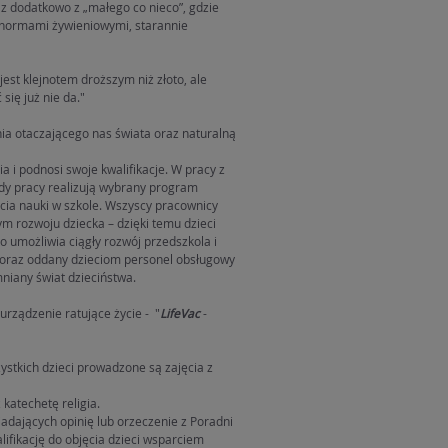
z dodatkowo z „małego co nieco”, gdzie
 normami żywieniowymi, starannie
st klejnotem droższym niż złoto, ale
ię już nie da."
ia otaczającego nas świata oraz naturalną
 i podnosi swoje kwalifikacje. W pracy z
dy pracy realizują wybrany program
ia nauki w szkole. Wszyscy pracownicy
ym rozwoju dziecka – dzięki temu dzieci
 umożliwia ciągły rozwój przedszkola i
ą oraz oddany dzieciom personel obsługowy
niany świat dzieciństwa.
rządzenie ratujące życie - "
LifeVac
-
ystkich dzieci prowadzone są zajęcia z
katechetę religia.
iadających opinię lub orzeczenie z Poradni
ifikację do objęcia dzieci wsparciem