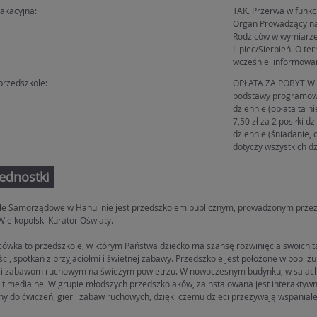
akacyjna:
TAK. Przerwa w funkc
Organ Prowadzący na
Rodziców w wymiarze
Lipiec/Sierpień. O te
wcześniej informowan
przedszkole:
OPŁATA ZA POBYT W P
podstawy programowej
dziennie (opłata ta n
7,50 zł za 2 posiłki dz
dziennie (śniadanie, 
dotyczy wszystkich dz
jednostki
le Samorządowe w Hanulinie jest przedszkolem publicznym, prowadzonym prze
Wielkopolski Kurator Oświaty.
cówka to przedszkole, w którym Państwa dziecko ma szansę rozwinięcia swoich t
ci, spotkań z przyjaciółmi i świetnej zabawy. Przedszkole jest położone w pobliżu
i zabawom ruchowym na świeżym powietrzu. W nowoczesnym budynku, w salach d
ultimedialne. W grupie młodszych przedszkolaków, zainstalowana jest interakty
y do ćwiczeń, gier i zabaw ruchowych, dzięki czemu dzieci przeżywają wspaniał