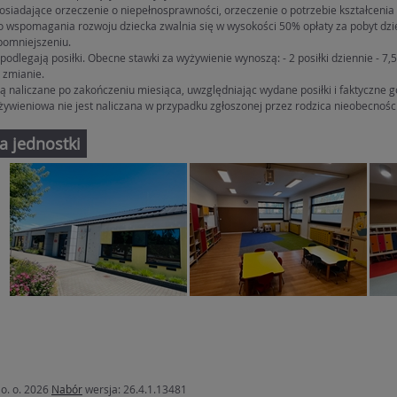
posiadające orzeczenie o niepełnosprawności, orzeczenie o potrzebie kształcenia
 wspomagania rozwoju dziecka zwalnia się w wysokości 50% opłaty za pobyt dzi
pomniejszeniu.
 podlegają posiłki. Obecne stawki za wyżywienie wynoszą: - 2 posiłki dziennie - 7,50 
 zmianie.
są naliczane po zakończeniu miesiąca, uwzględniając wydane posiłki i faktyczne 
żywieniowa nie jest naliczana w przypadku zgłoszonej przez rodzica nieobecnośc
a jednostki
o. o. 2026
Nabór
wersja: 26.4.1.13481