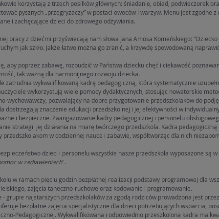
wie korzystają z trzech posiłków głównych: śniadanie, obiad, podwieczorek ora
tować pysznych „przegryzaczy” w postaci owoców i warzyw. Menu jest zgodne z
ane i zachęcające dzieci do zdrowego odżywiania.
ej pracy z dziećmi przyświecają nam słowa Jana Amosa Komeńskiego: "Dziecko je
ruchym jak szkło. Jakże łatwo można go zranić, a krzywdę spowodowaną naprawić s
ię, aby poprzez zabawę, rozbudzić w Państwa dziecku chęć i ciekawość poznawan
zność, tak ważną dla harmonijnego rozwoju dziecka.
e zatrudnia wykwalifikowaną kadrę pedagogiczną, która systematycznie uzupełnia
auczyciele wykorzystują wiele pomocy dydaktycznych, stosując nowatorskie meto
no-wychowawczy, pozwalający na dobre przygotowanie przedszkolaków do podjęc
a dostrzegają znaczenie edukacji przedszkolnej i jej efektywności w indywidualn
ważne i bezpieczne. Zaangażowanie kadry pedagogicznej i personelu obsługowego
nie strategii jej działania na miarę twórczego przedszkola. Kadra pedagogiczn
y przedszkolakom w codziennej nauce i zabawie, współtworząc dla nich niezapom
ezpieczeństwo dzieci i personelu wszystkie nasze przedszkola wyposażone są w u
pomoc w zadławieniach
".
olu w ramach pięciu godzin bezpłatnej realizacji podstawy programowej dla wsz
gielskiego, zajęcia taneczno-ruchowe oraz kodowanie i programowanie.
- grupie najstarszych przedszkolaków za zgodą rodziców prowadzona jest przez 
feruje bezpłatne zajęcia specjalistyczne dla dzieci potrzebujących wsparcia, pos
iczno-Pedagogicznej. Wykwalifikowana i odpowiednio przeszkolona kadra ma kwal