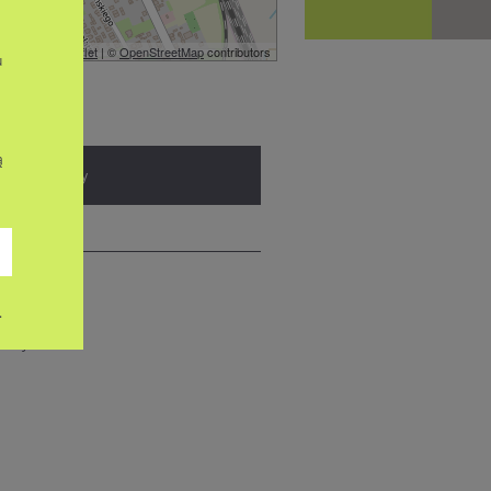
Leaflet
| ©
OpenStreetMap
contributors
u
ą
Szczegóły
.
owany