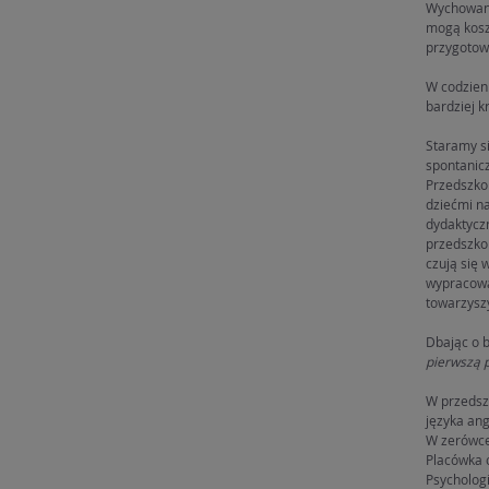
Wychowanko
mogą kosz
przygotow
W codzienn
bardziej k
Staramy s
spontanic
Przedszkol
dziećmi n
dydaktycz
przedszkol
czują się 
wypracowa
towarzysz
Dbając o b
pierwszą 
W przedszk
języka an
W zerówce 
Placówka o
Psycholog