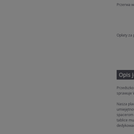
Przerwa w
Opłaty za 
Opis 
Przedszko
sprawuje 
Nasza pla
umiejętnoś
spacerom 
tablice m
dedykowan