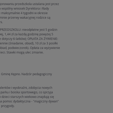
jonowaniu przedszkola ustalana jest przez
 wspólny wniosek Dyrektora i Rady
 maksymalnie 4 tygodni w okresie
rminie przerwy wakacyjnej rodzice są
i.
RZEDSZKOLU: nieodpłatne jest 5 godzin
, 1,44 zł za każdą godzinę powyżej 5
ie dotyczy 6-latków); OPŁATA ZA ŻYWIENIE:
iennie (śniadanie, obiad), 10 zł za 3 posiłki
obiad, podwieczorek). Opłata za wyżywienie
ieci. Stawki mogą ulec zmianie.
z Gminę Kępno. Nadzór pedagogiczny
alentów i wyobraźni, zdobycia nowych
 parku i boiska sportowego, co sprzyja
zieci starszych wiekowo znajdują się
wna pomoc dydaktyczna - "magiczny dywan"
e przygody.