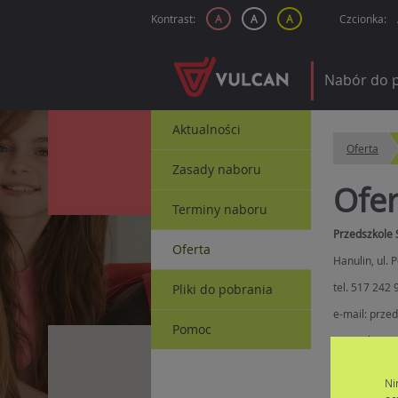
Kontrast:
A
A
A
Czcionka:
Nabór do p
Aktualności
Oferta
Zasady naboru
Ofer
Terminy naboru
Przedszkole
Oferta
Hanulin, ul.
tel. 517 242 
Pliki do pobrania
e-mail: prze
Pomoc
WWW:
http:
imię i nazwis
Ni