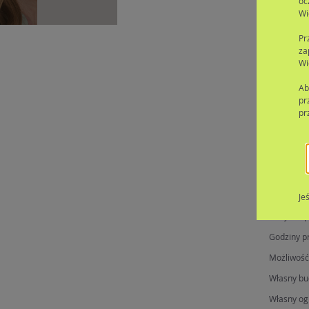
oc
Wi
Pr
za
Wi
Lista 
Ab
pr
pr
Brak da
Dodat
Jednostka 
Je
Budynek p
Godziny p
Możliwość
Własny bu
Własny og