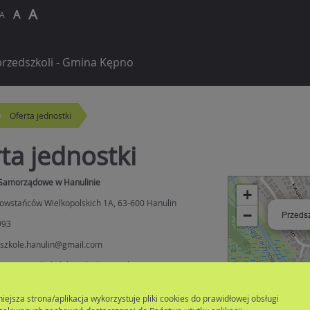
A
A
A
rzedszkoli - Gmina Kępno
Oferta jednostki
ta jednostki
 Samorządowe w Hanulinie
+
 Powstańców Wielkopolskich 1A, 63-600 Hanulin
−
Przeds
993
dszkole.hanulin@gmail.com
//www.przedszkolehanulin.kepno.pl
ko dyrektora: Patrycja Kaboth
niejsza strona/aplikacja wykorzystuje pliki cookies do prawidłowej obsługi