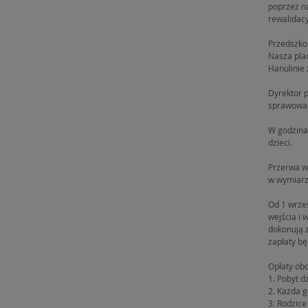
poprzez n
rewalidacy
Przedszko
Nasza pla
Hanulinie 
Dyrektor 
sprawować
W godzinac
dzieci.
Przerwa w
w wymiarze
Od 1 wrześ
wejścia i 
dokonują 
zapłaty bę
Opłaty ob
1. Pobyt d
2. Każda 
3. Rodzice