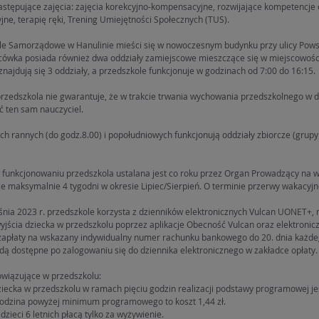
astępujące zajęcia: zajęcia korekcyjno-kompensacyjne, rozwijające kompetencje
jne, terapię ręki, Trening Umiejętności Społecznych (TUS).
le Samorządowe w Hanulinie mieści się w nowoczesnym budynku przy ulicy Pows
cówka posiada również dwa oddziały zamiejscowe mieszczące się w miejscowości
znajdują się 3 oddziały, a przedszkole funkcjonuje w godzinach od 7:00 do 16:15.
przedszkola nie gwarantuje, że w trakcie trwania wychowania przedszkolnego w
 ten sam nauczyciel.
h rannych (do godz.8.00) i popołudniowych funkcjonują oddziały zbiorcze (grupy ł
 funkcjonowaniu przedszkola ustalana jest co roku przez Organ Prowadzący na w
 maksymalnie 4 tygodni w okresie Lipiec/Sierpień. O terminie przerwy wakacyjn
nia 2023 r. przedszkole korzysta z dzienników elektronicznych Vulcan UONET+, mo
wyjścia dziecka w przedszkolu poprzez aplikacje Obecność Vulcan oraz elektronic
zapłaty na wskazany indywidualny numer rachunku bankowego do 20. dnia każdeg
dą dostępne po zalogowaniu się do dziennika elektronicznego w zakładce opłaty.
owiązujące w przedszkolu:
ziecka w przedszkolu w ramach pięciu godzin realizacji podstawy programowej je
godzina powyżej minimum programowego to koszt 1,44 zł.
 dzieci 6 letnich płacą tylko za wyżywienie.