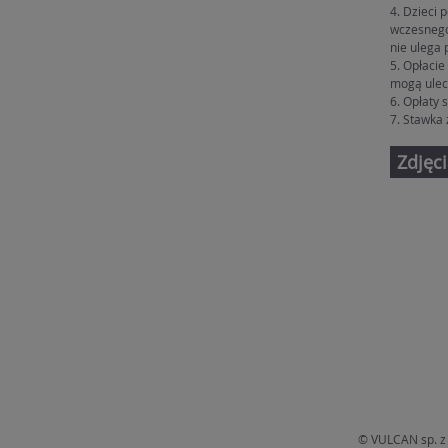
4. Dzieci 
wczesnego
nie ulega 
5. Opłacie
mogą ulec
6. Opłaty 
7. Stawka 
Zdjęci
© VULCAN sp. z 