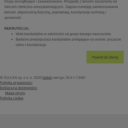
Grupy początkujące i zaawansowane. Przygodę z tańcem zaczynamy od
ćwiczeń rytmiczno-umuzykalniających. Zajęcia rozwijają zainteresowania
tańcem, aktywnością fizyczną, poprawiają, koordynację ruchową i
sprawność.
REKRUTACJA:
Wiek kandydatów w zależności od grupy danego nauczyciela
Badanie predyspozycji kandydatów polegające na ocenie: poczucie
rytmu i koordynacja
Powrót do oferty
© VULCAN sp. z o. o. 2026
Nabór
wersja: 26.4.1.13481
Polityka prywatności
Deklaracja dostępności
Mapa strony
Polityka cookie