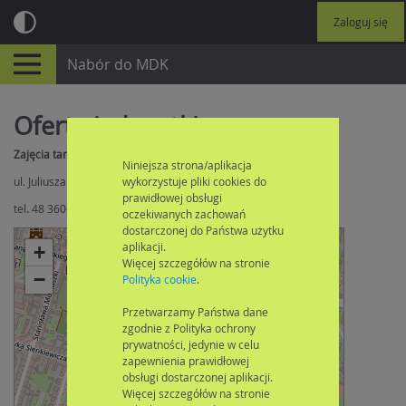
Zaloguj się
Nabór do MDK
Oferta jednostki
Zajęcia taneczne
Niniejsza strona/aplikacja
wykorzystuje pliki cookies do
ul. Juliusza Słowackiego 17, 26-610 Radom
prawidłowej obsługi
tel. 48 3606202
oczekiwanych zachowań
dostarczonej do Państwa użytku
aplikacji.
+
Więcej szczegółów na stronie
×
−
Zajęcia taneczne
Polityka cookie
.
Przetwarzamy Państwa dane
zgodnie z Polityka ochrony
prywatności, jedynie w celu
zapewnienia prawidłowej
obsługi dostarczonej aplikacji.
Więcej szczegółów na stronie