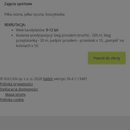
Zajęcia sportowe
Piłka nożna, piłka ręczna, koszykówka
REKRUTACJA:
Wiek kandydatów:
9-12 lat
Badanie predyspozycji: bieg przodem (trucht) - 200 m, bieg
przeplatanką - 30 m, podpór przodem - przeskoki x 10, „pompki” na
kolanach x 10
Powrót do oferty
© VULCAN sp. z o. o. 2026
Nabór
wersja: 26.4.1.13481
Polityka prywatności
Deklaracja dostępności
Mapa strony
Polityka cookie