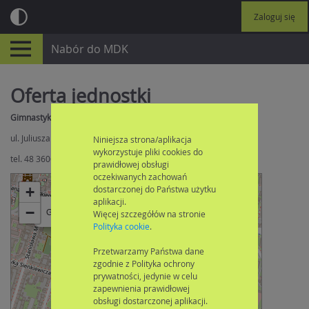
Zaloguj się
Nabór do MDK
Oferta jednostki
Gimnastyka artystyczna z elementami akrobatyki
ul. Juliusza Słowackiego 17, 26-610 Radom
Niniejsza strona/aplikacja
wykorzystuje pliki cookies do
tel. 48 3606202
prawidłowej obsługi
oczekiwanych zachowań
dostarczonej do Państwa użytku
+
aplikacji.
×
−
Gimnastyka artystyczna z elementami akrobatyki
Więcej szczegółów na stronie
Polityka cookie
.
Przetwarzamy Państwa dane
zgodnie z Polityka ochrony
prywatności, jedynie w celu
zapewnienia prawidłowej
obsługi dostarczonej aplikacji.