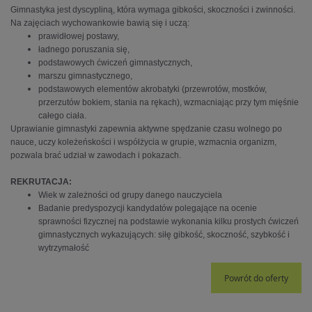
Gimnastyka jest dyscypliną, która wymaga gibkości, skoczności i zwinności.
Na zajęciach wychowankowie bawią się i uczą:
prawidłowej postawy,
ładnego poruszania się,
podstawowych ćwiczeń gimnastycznych,
marszu gimnastycznego,
podstawowych elementów akrobatyki (przewrotów, mostków,
przerzutów bokiem, stania na rękach), wzmacniając przy tym mięśnie
całego ciała.
Uprawianie gimnastyki zapewnia aktywne spędzanie czasu wolnego po
nauce, uczy koleżeńskości i współżycia w grupie, wzmacnia organizm,
pozwala brać udział w zawodach i pokazach.
REKRUTACJA:
Wiek w zależności od grupy danego nauczyciela
Badanie predyspozycji kandydatów polegające na ocenie
sprawności fizycznej na podstawie wykonania kilku prostych ćwiczeń
gimnastycznych wykazujących: siłę gibkość, skoczność, szybkość i
wytrzymałość
Powrót do oferty