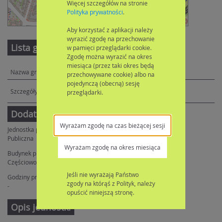
Więcej szczegółów na stronie
Polityka prywatności
.
Leaflet
| ©
OpenStreetMap
contributors
Aby korzystać z aplikacji należy
wyrazić zgodę na przechowanie
Lista grup
w pamięci przeglądarki cookie.
Zgodę można wyrazić na okres
miesiąca (przez taki okres będą
Julita Tkaczyk-Trzeciak
przechowywane cookie) albo na
pojedynczą (obecną) sesję
przeglądarki.
Dodatkowe informacje
Wyrażam zgodę na czas bieżącej sesji
Jednostka publiczna/niepubliczna:
Publiczna
Wyrażam zgodę na okres miesiąca
Budynek przystosowany dla osób niepełnosprawnych:
Częściowo przystosowany
Jeśli nie wyrażają Państwo
Godziny pracy:
zgody na którąś z Polityk, należy
-
opuścić niniejszą stronę.
Opis jednostki