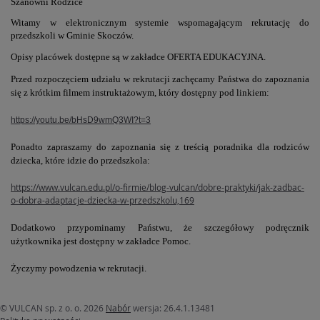
Szanowni Rodzice
Witamy w elektronicznym systemie wspomagającym rekrutację do
przedszkoli w Gminie Skoczów.
Opisy placówek dostępne są w zakładce OFERTA EDUKACYJNA.
Przed rozpoczęciem udziału w rekrutacji zachęcamy Państwa do zapoznania
się z krótkim filmem instruktażowym, który dostępny pod linkiem:
https://youtu.be/bHsD9wmQ3WI?t=3
Ponadto zapraszamy do zapoznania się z treścią poradnika dla rodziców
dziecka, które idzie do przedszkola:
https://www.vulcan.edu.pl/o-firmie/blog-vulcan/dobre-praktyki/jak-zadbac-
o-dobra-adaptacje-dziecka-w-przedszkolu,169
Dodatkowo przypominamy Państwu, że szczegółowy podręcznik
użytkownika jest dostępny w zakładce Pomoc.
Życzymy powodzenia w rekrutacji.
© VULCAN sp. z o. o. 2026
Nabór
wersja: 26.4.1.13481