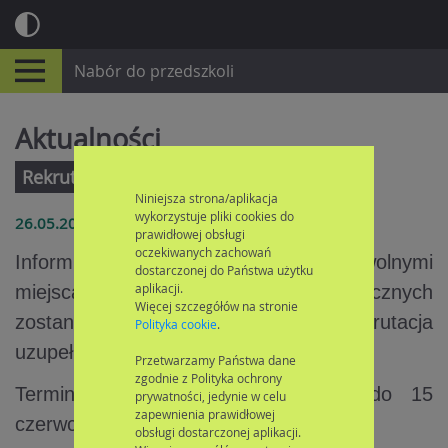
Nabór do przedszkoli
Aktualności
Rekrutacja uzupełniająca
Niniejsza strona/aplikacja
wykorzystuje pliki cookies do
26.05.2026
prawidłowej obsługi
oczekiwanych zachowań
Informujemy, że w związku z wolnymi
dostarczonej do Państwa użytku
aplikacji.
miejscami w przedszkolach publicznych
Więcej szczegółów na stronie
zostanie przeprowadzona rekrutacja
Polityka cookie
.
uzupełniająca.
Przetwarzamy Państwa dane
zgodnie z Polityka ochrony
Termin składania wniosków od 8 do 15
prywatności, jedynie w celu
zapewnienia prawidłowej
czerwca
obsługi dostarczonej aplikacji.