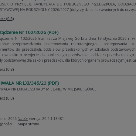
OSEK O PRZYJĘCIE KANDYDATA DO PUBLICZNEGO PRZEDSZKOLA, ODDZIAŁ
TAWOWEJ NA ROK SZKOLNY 2026/2027 (dotyczy dzieci uprawnionych do uczęszc
erz (0 B)
ządzenie Nr 102/2026 (PDF)
ądzenie Nr 102/2026 Burmistrza Miejskiej Górki z dnia 19 stycznia 2026 r. w
minów przeprowadzania postępowania rekrutacyjnego i postępowania uzu
mentów do przedszkoli, oddziałów przedszkolnych w szkołach podstawowych 
u wniosku o przyjęcie do publicznego przedszkola, oddziału przedszkolnego 
ły podstawowej dla szkół i przedszkoli, dla których organem prowadzącym jest 
erz (0 B)
WAŁA NR LXI/345/23 (PDF)
WAŁA NR LXI/345/23 RADY MIEJSKIEJ W MIEJSKIEJ GÓRCE
erz (0 B)
o. o. 2026
Nabór
wersja: 26.4.1.13481
ępności
Mapa strony