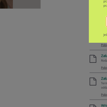
pr
pr
Ośw
Załą
Pobi
Zał
Je
Ośw
Pobi
Zał
Rodz
Pobi
Zał
Term
oddz
Pobi
Wni