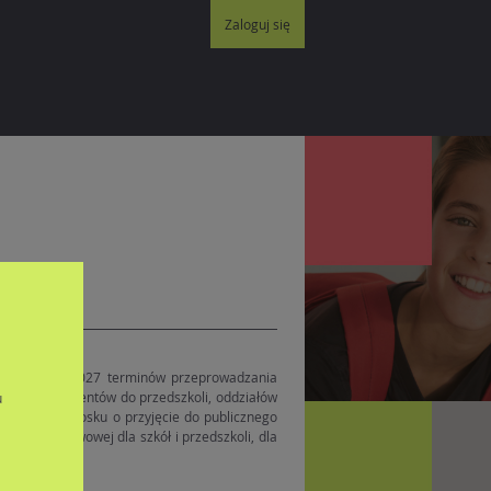
Zaloguj się
zkolny 2026/2027 terminów przeprowadzania
adania dokumentów do przedszkoli, oddziałów
u
az wzoru wniosku o przyjęcie do publicznego
koły podstawowej dla szkół i przedszkoli, dla