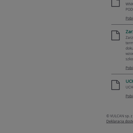
WNI
PODS
Pobi
Zar
Zarz
ter
doku
wzor
szko
Pobi
UCH
UCH
Pobi
© VULCAN sp. z 
Deklaracja dost